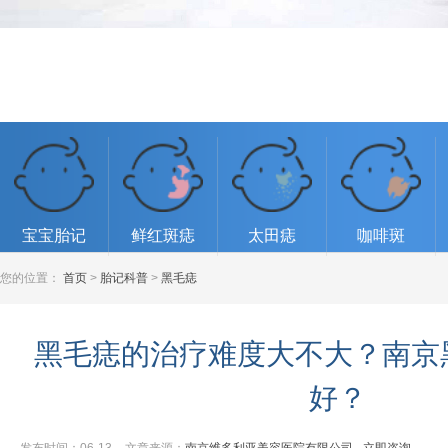
宝宝胎记
鲜红斑痣
太田痣
咖啡斑
您的位置：
首页
>
胎记科普
>
黑毛痣
黑毛痣的治疗难度大不大？南京
好？