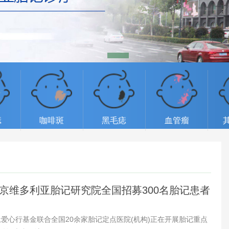
痣
咖啡斑
黑毛痣
血管瘤
南京维多利亚胎记研究院全国招募300名胎记患者
;爱心行基金联合全国20余家胎记定点医院(机构)正在开展胎记重点